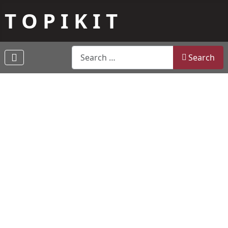
T O P I K I T
Search
Search