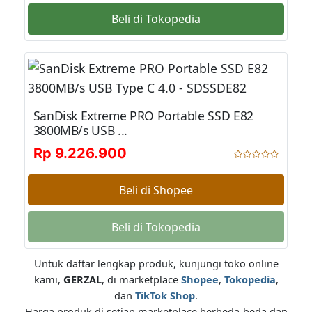
Beli di Tokopedia
SanDisk Extreme PRO Portable SSD E82
3800MB/s USB ...
Rp 9.226.900
Beli di Shopee
Beli di Tokopedia
Untuk daftar lengkap produk, kunjungi toko online
kami,
GERZAL
, di marketplace
Shopee
,
Tokopedia
,
dan
TikTok Shop
.
Harga produk di setiap marketplace berbeda-beda dan