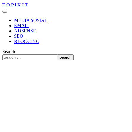
T O P I K I T
MEDIA SOSIAL
EMAIL
ADSENSE
SEO
BLOGGING
Search
Search