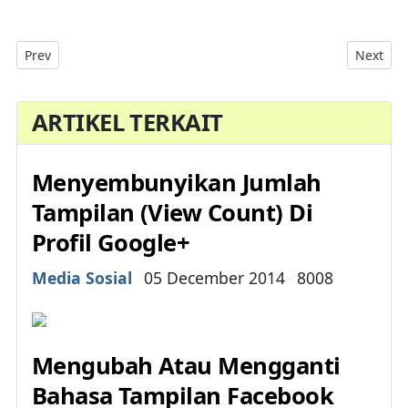
Previous article: Menonaktifkan Fitur Komentar Dan Membagik
Next art
Prev
Next
ARTIKEL TERKAIT
Menyembunyikan Jumlah
Tampilan (View Count) Di
Profil Google+
Details
Media Sosial
05 December 2014
8008
Mengubah Atau Mengganti
Bahasa Tampilan Facebook