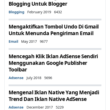
Blogging Untuk Blogger
Details
Blogging
February 2019
6432
Mengaktifkan Tombol Undo Di Gmail
Untuk Menunda Pengiriman Email
Details
Email
May 2017
9677
Mencegah Klik Iklan AdSense Sendiri
Menggunakan Google Publisher
Toolbar
Details
Adsense
July 2018
5696
Mengenal Iklan Native Yang Menjadi
Trend Dan Iklan Native AdSense
Details
Adsense
December 2017
5229