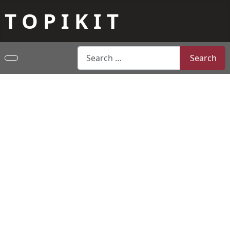
T O P I K I T
Search
Search