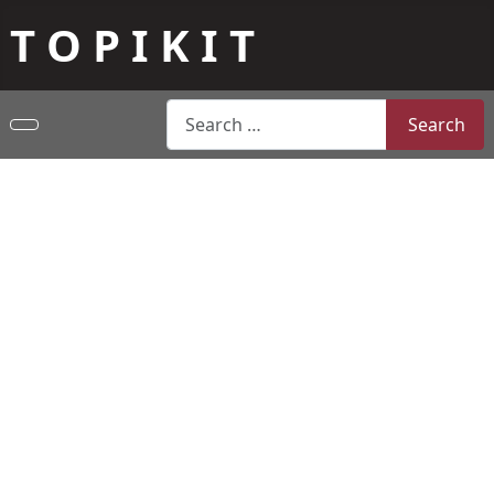
T O P I K I T
Search
Search