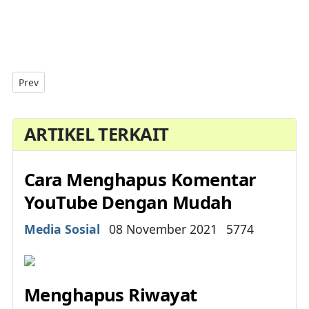
Previous article: Cara Mengubah Atau Mengganti Password F
Prev
ARTIKEL TERKAIT
Cara Menghapus Komentar
YouTube Dengan Mudah
Details
Media Sosial
08 November 2021
5774
Menghapus Riwayat