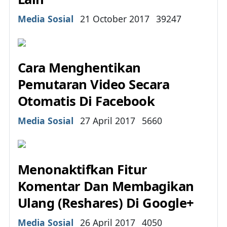
Details
Media Sosial
21 October 2017
39247
Cara Menghentikan
Pemutaran Video Secara
Otomatis Di Facebook
Details
Media Sosial
27 April 2017
5660
Menonaktifkan Fitur
Komentar Dan Membagikan
Ulang (Reshares) Di Google+
Details
Media Sosial
26 April 2017
4050