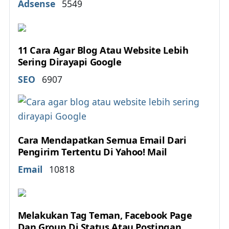
Details
Adsense
5549
11 Cara Agar Blog Atau Website Lebih
Sering Dirayapi Google
Details
SEO
6907
Cara Mendapatkan Semua Email Dari
Pengirim Tertentu Di Yahoo! Mail
Details
Email
10818
Melakukan Tag Teman, Facebook Page
Dan Group Di Status Atau Postingan