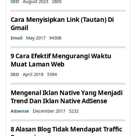
Details
SEO
August 2023
2805
Cara Menyisipkan Link (Tautan) Di
Gmail
Details
Email
May 2017
94308
9 Cara Efektif Mengurangi Waktu
Muat Laman Web
Details
SEO
April 2018
5584
Mengenal Iklan Native Yang Menjadi
Trend Dan Iklan Native AdSense
Details
Adsense
December 2017
5232
8 Alasan Blog Tidak Mendapat Traffic