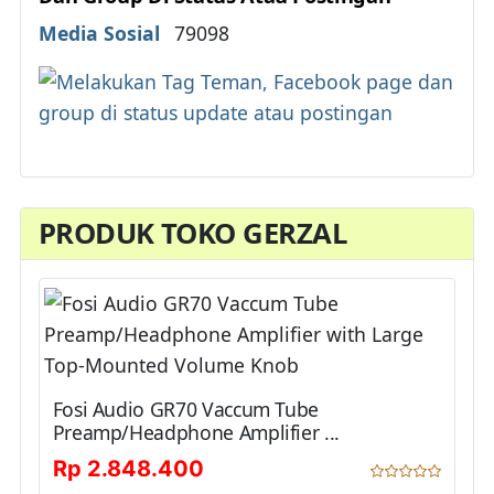
Details
Media Sosial
79098
PRODUK TOKO GERZAL
Fosi Audio GR70 Vaccum Tube
Preamp/Headphone Amplifier ...
Rp 2.848.400