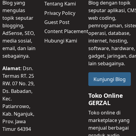
Blog yang
Blog dengan topik
Tentang Kami
mengulas
seputar aplikasi, CM
Privacy Policy
topik seputar
web coding,
Guest Post
blogging,
pemrograman, sist
Content Placement
AdSense, SEO,
operasi, database,
Hubungi Kami
media sosial,
internet, hosting,
email, dan lain
software, hardware,
sebagainya.
gadget, jaringan, da
lain sebagainya.
Alamat
: Dsn.
Termas RT. 25
Kunjungi Blog
RW. 07 No. 29,
Ds. Babadan,
Toko Online
Kec.
GERZAL
Patianrowo,
Toko online di
Kab. Nganjuk,
marketplace yang
Prov. Jawa
menjual berbagai
Timur 64394
produk audio,