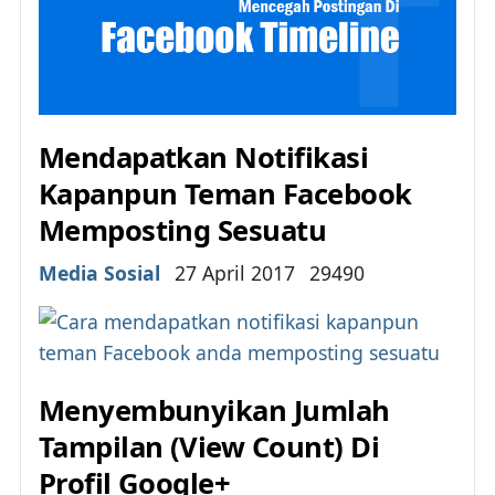
Mendapatkan Notifikasi
Kapanpun Teman Facebook
Memposting Sesuatu
Details
Media Sosial
27 April 2017
29490
Menyembunyikan Jumlah
Tampilan (View Count) Di
Profil Google+