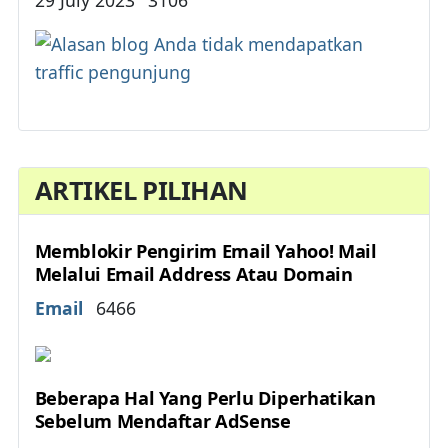
29 July 2023
3106
ARTIKEL PILIHAN
Memblokir Pengirim Email Yahoo! Mail
Melalui Email Address Atau Domain
Details
Email
6466
Beberapa Hal Yang Perlu Diperhatikan
Sebelum Mendaftar AdSense