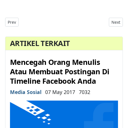
Previous article: 2 Cara Memblokir (Block) Seseorang Di Facebo
Next art
Prev
Next
ARTIKEL TERKAIT
Mencegah Orang Menulis
Atau Membuat Postingan Di
Timeline Facebook Anda
Details
Media Sosial
07 May 2017
7032