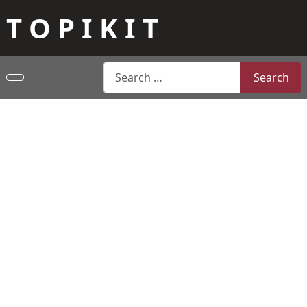
T O P I K I T
Search
Search