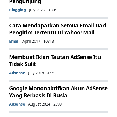
Pengunjung
Details
Blogging
July 2023
3106
Cara Mendapatkan Semua Email Dari
Pengirim Tertentu Di Yahoo! Mail
Details
Email
April 2017
10818
Membuat Iklan Tautan AdSense Itu
Tidak Sulit
Details
Adsense
July 2018
4339
Google Mononaktifkan Akun AdSense
Yang Berbasis Di Rusia
Details
Adsense
August 2024
2399