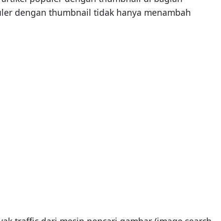
 populer dengan thumbnail tidak hanya menambah
ak traffic dari mesin pencari gambar (image search