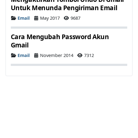
Untuk Menunda Pengiriman Email
Details
Email
May 2017
9687
Cara Mengubah Password Akun
Gmail
Details
Email
November 2014
7312