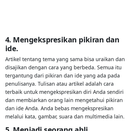
4. Mengekspresikan pikiran dan
ide.
Artikel tentang tema yang sama bisa uraikan dan
disajikan dengan cara yang berbeda. Semua itu
tergantung dari pikiran dan ide yang ada pada
penulisanya. Tulisan atau artikel adalah cara
terbaik untuk mengekspresikan diri Anda sendiri
dan membiarkan orang lain mengetahui pikiran
dan ide Anda. Anda bebas mengekspresikan
melalui kata, gambar, suara dan multimedia lain.
5. Menjadi seorang ahli.