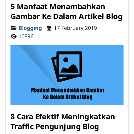
5 Manfaat Menambahkan
Gambar Ke Dalam Artikel Blog
Details
Blogging
17 February 2019
10396
8 Cara Efektif Meningkatkan
Traffic Pengunjung Blog