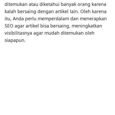
ditemukan atau diketahui banyak orang karena
kalah bersaing dengan artikel lain. Oleh karena
itu, Anda perlu memperdalam dan menerapkan
SEO agar artikel bisa bersaing, meningkatkan
visibilitasnya agar mudah ditemukan oleh
siapapun.