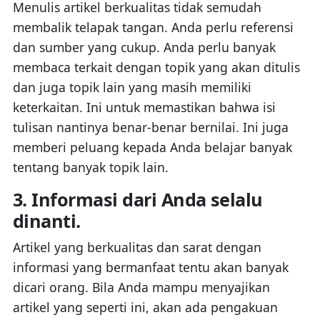
Menulis artikel berkualitas tidak semudah
membalik telapak tangan. Anda perlu referensi
dan sumber yang cukup. Anda perlu banyak
membaca terkait dengan topik yang akan ditulis
dan juga topik lain yang masih memiliki
keterkaitan. Ini untuk memastikan bahwa isi
tulisan nantinya benar-benar bernilai. Ini juga
memberi peluang kepada Anda belajar banyak
tentang banyak topik lain.
3. Informasi dari Anda selalu
dinanti.
Artikel yang berkualitas dan sarat dengan
informasi yang bermanfaat tentu akan banyak
dicari orang. Bila Anda mampu menyajikan
artikel yang seperti ini, akan ada pengakuan