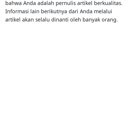
bahwa Anda adalah pernulis artikel berkualitas.
Informasi lain berikutnya dari Anda melalui
artikel akan selalu dinanti oleh banyak orang.