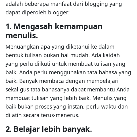
adalah beberapa manfaat dari blogging yang
dapat diperoleh blogger:
1. Mengasah kemampuan
menulis.
Menuangkan apa yang diketahui ke dalam
bentuk tulisan bukan hal mudah. Ada kaidah
yang perlu diikuti untuk membuat tulisan yang
baik. Anda perlu menggunakan tata bahasa yang
baik. Banyak membaca dengan mempelajari
sekaligus tata bahasanya dapat membantu Anda
membuat tulisan yang lebih baik. Menulis yang
baik bukan proses yang instan, perlu waktu dan
dilatih secara terus-menerus.
2. Belajar lebih banyak.